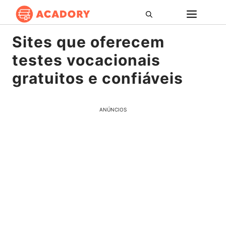
Pular
ME
para
o
Sites que oferecem
conteúdo
testes vocacionais
gratuitos e confiáveis
ANÚNCIOS