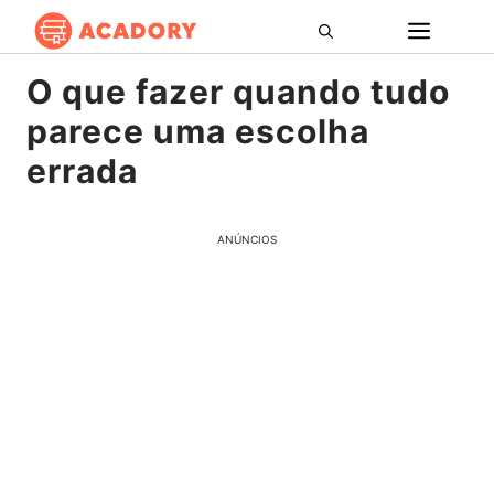
Pular
ME
para
o
O que fazer quando tudo
conteúdo
parece uma escolha
errada
ANÚNCIOS