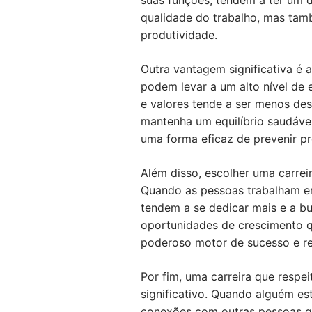
suas funções, tendem a ter um 
qualidade do trabalho, mas tamb
produtividade.
Outra vantagem significativa é 
podem levar a um alto nível de 
e valores tende a ser menos des
mantenha um equilíbrio saudável
uma forma eficaz de prevenir p
Além disso, escolher uma carre
Quando as pessoas trabalham em
tendem a se dedicar mais e a b
oportunidades de crescimento q
poderoso motor de sucesso e rea
Por fim, uma carreira que respe
significativo. Quando alguém e
conexões com outras pessoas qu