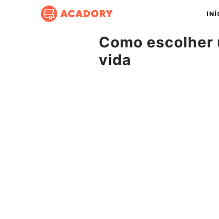
Pular
INÍ
para
o
Como escolher 
conteúdo
vida