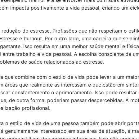
desempenho melhor e a se envolver mais com suas atividad
ém impacta positivamente a vida pessoal, criando um ciclo
a redução do estresse. Profissões que não respeitam o esti
estresse e burnout. Por outro lado, uma carreira que se ali
gastante. Isso resulta em uma melhor saúde mental e física
 entre trabalho e vida pessoal. A escolha consciente de um
roblemas de saúde relacionados ao estresse.
ira que combine com o estilo de vida pode levar a um maio
 áreas que realmente as interessam e que estão em sinton
uscar constantemente o aprimoramento. Isso pode resultar
ue, de outra forma, poderiam passar despercebidas. A mot
lização profissional.
ita o estilo de vida de uma pessoa também pode abrir por
stá genuinamente interessado em sua área de atuação, é m
e compartilham dos mesmos interesses. Isso não apenas fac