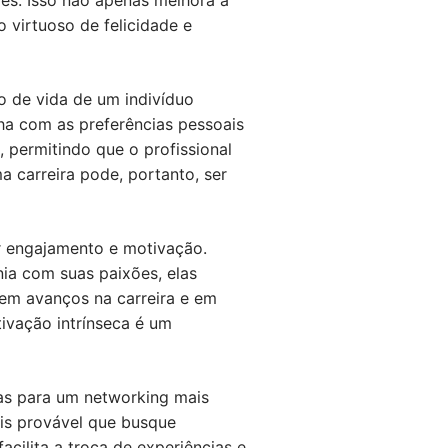
es. Isso não apenas melhora a
 virtuoso de felicidade e
lo de vida de um indivíduo
nha com as preferências pessoais
, permitindo que o profissional
a carreira pode, portanto, ser
r engajamento e motivação.
ia com suas paixões, elas
 em avanços na carreira e em
ivação intrínseca é um
tas para um networking mais
ais provável que busque
ilita a troca de experiências e